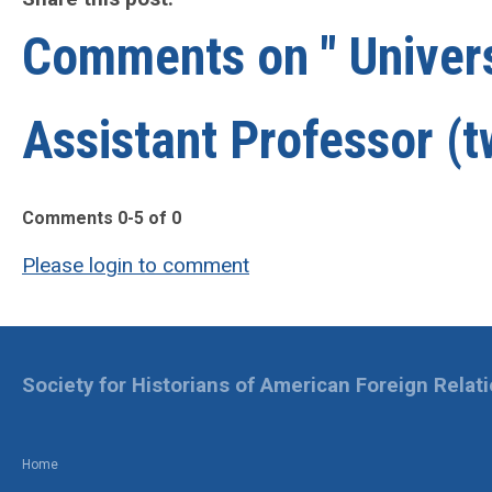
Comments on
" Univer
Assistant Professor (t
Comments
0
-
5
of
0
Please login to comment
Society for Historians of American Foreign Relat
Home