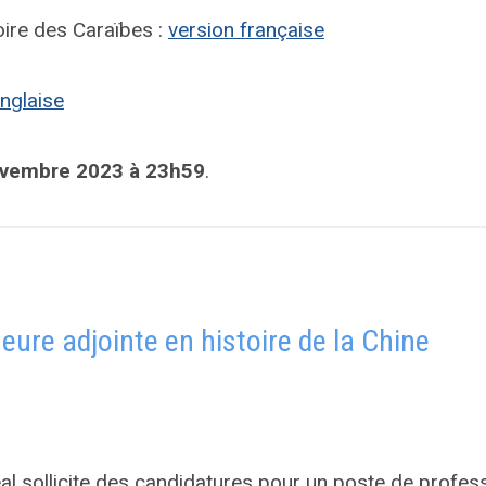
oire des Caraïbes :
version française
nglaise
ovembre 2023 à 23h59
.
eure adjointe en histoire de la Chine
éal sollicite des candidatures pour un poste de profes