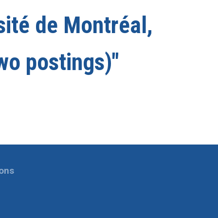
sité de Montréal,
wo postings)"
ions