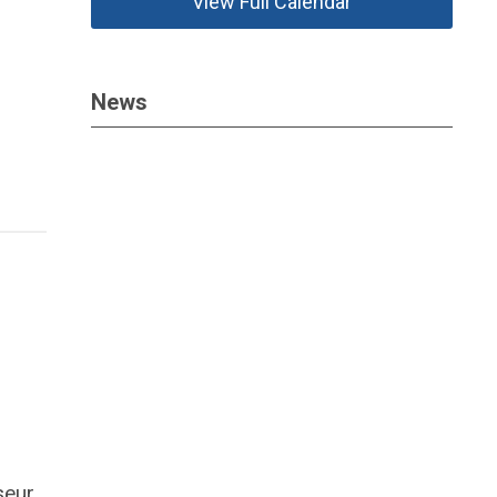
View Full Calendar
News
seur