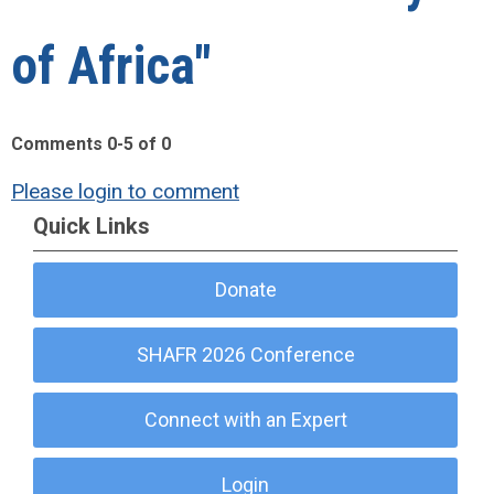
of Africa"
Comments
0
-
5
of
0
Please login to comment
Quick Links
Donate
SHAFR 2026 Conference
Connect with an Expert
Login